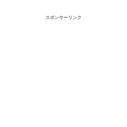
人らしさ」をいかに尊重していくかとい
う視点が必要とされるということです。
その人らしさとは？...
スポンサーリンク