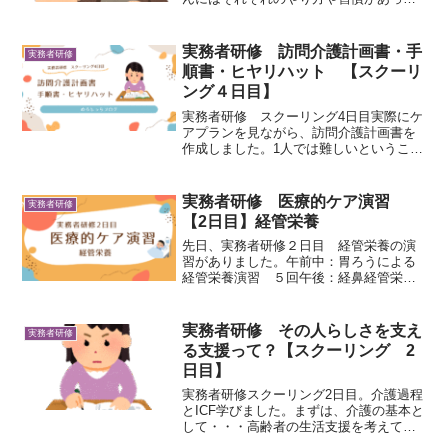
て、好みや気持ちに沿っていなければ、
自己実現には結びつかないとのこと。
日々の仕事と時間に追われ、利用者さん
実務者研修 訪問介護計画書・手
実務者研修
の想いをくみ取る対応ができ...
順書・ヒヤリハット 【スクーリ
ング４日目】
実務者研修 スクーリング4日目実際にケ
アプランを見ながら、訪問介護計画書を
作成しました。1人では難しいということ
で、2.3人でグループを作り、相談しなが
ら、作っていきます。訪問介護計画書と
は？介護支援専門員(ケアマネジャー)が作
実務者研修 医療的ケア演習
実務者研修
成するケアプ...
【2日目】経管栄養
先日、実務者研修２日目 経管栄養の演
習がありました。午前中：胃ろうによる
経管栄養演習 ５回午後：経鼻経管栄養
演習 ５回経管栄養とは？経管栄養と
は、口から食事がとることができない、
あるいは摂取が不十分な人の消化管内に
実務者研修 その人らしさを支え
実務者研修
チューブを挿入して、栄養剤...
る支援って？【スクーリング 2
日目】
実務者研修スクーリング2日目。介護過程
とICF学びました。まずは、介護の基本と
して・・・高齢者の生活支援を考えてい
く際に、障害や病気だけでなく、「その