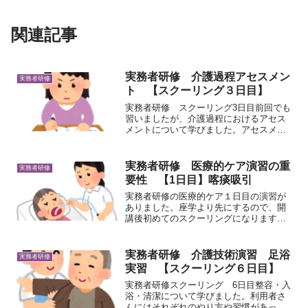
関連記事
実務者研修 介護過程アセスメン
実務者研修
ト 【スクーリング３日目】
実務者研修 スクーリング3日目前回でも
習いましたが、介護過程におけるアセス
メントについて学びました。アセスメン
トとは介護過程とは・・・利用者が望む
生活を実現するために取り組む、科学的
思考と実践のプロセスのことです。アセ
実務者研修 医療的ケア演習の重
実務者研修
スメント⇒計画の立案⇒...
要性 【1日目】喀痰吸引
実務者研修の医療的ケア１日目の演習が
ありました。座学より先にするので、開
講後初めてのスクーリングになります。
振替なので、前のコースの方たちの中に
入る感じで、私含め5人。先生は、看護師
の方で、ベテランの方。とっても緊張し
実務者研修 介護技術演習 足浴
実務者研修
ました・・・。一日目は...
実習 【スクーリング６日目】
実務者研修スクーリング 6日目整容・入
浴・清潔について学びました。利用者さ
んにはそれぞれのやり方や習慣があっ