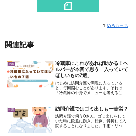
めろもっち
関連記事
冷蔵庫にこれがあれば助かる！ヘ
介護
ルパーが本音で思う「入っていて
ほしいもの7選」
はじめに訪問介護で調理に入っている
と、毎回悩むことがあります。それは
「冷蔵庫の中身でメニューを考えるこ
と」。限られた時間の中で、栄養も考え
ながら調理をするため、冷蔵庫の中身は
とても重要です。今回は、現場で感じる
訪問介護ではゴミ出しも一苦労？
介護
「これが入っていると本当に助か...
訪問介護で伺うOさん。ゴミ出しをして
いた時に段差に躓き、転倒。骨折して入
院することになりました。手術・リハビ
リを終えて、自宅に戻ってきましたが、
大きな問題として、ゴミ問題がありま