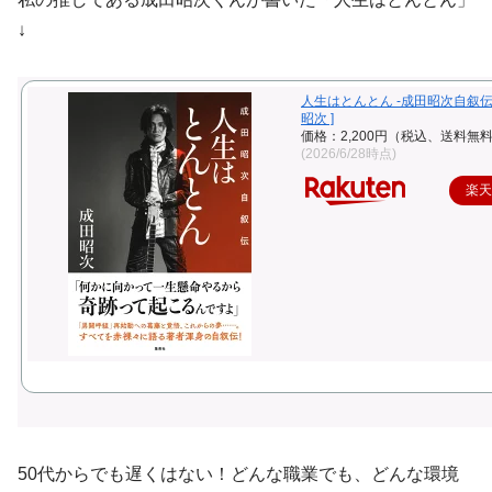
↓
人生はとんとん -成田昭次自叙伝ー
昭次 ]
価格：2,200円（税込、送料無料
(2026/6/28時点)
楽
50代からでも遅くはない！どんな職業でも、どんな環境