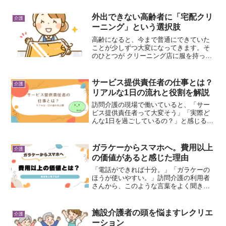
す。訪問介護の現場でよく直面する課題
のひとつに、「ゴミ出し問題...
外出できない高齢者に「宅配クリ
介護
ーニング」という選択肢
高齢になると、今まで普通にできていた
ことが少しずつ大変になってきます。そ
のひとつが クリーニング店に服を持って
いくことです。・重いコートや布団を持
ち運ぶ・お店まで歩く・仕上がったもの
をまた取りに行くこれらは元気な時は当
サービス提供責任者の仕事とは？
介護
たり前でも、足腰が弱っ...
リアルな1日の流れと役割を解説
訪問介護の現場で働いていると、「サー
ビス提供責任者って大変そう」「実際ど
んな1日を過ごしているの？」と感じるこ
とはありませんか？私自身、現場で働く
中でサ責の存在の大きさと忙しさを日々
感じています。今回は、サービス提供責
ガラケーからスマホへ。費用以上
介護
任者の仕事内容に加えて...
の価値があると感じた理由
「電話ができれば十分。」「ガラケーの
ほうが使いやすい。」訪問介護の利用者
さんから、このような言葉をよく聞きま
す。確かに、長年使い慣れたガラケーは
安心感があります。でも私は、最近はス
マホのほうが生活を豊かにし、脳にも良
施設介護者の頭を悩ますレクリエ
介護
い刺激を与えてくれると感...
ーション