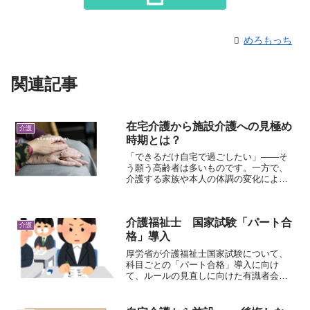
めろもっち
関連記事
在宅介護から施設介護への見極め
介護
時期とは？
「できるだけ自宅で過ごしたい」――そ
う願う高齢者は多いものです。一方で、
介護する家族や本人の体調の変化によっ
て、在宅生活を続けることが難しくなる
場面もあります。今回は、私が訪問介護
で関わっている利用者さんの例も交えな
介護福祉士 国家試験「パート合
がら、在宅介護から施設介...
介護
格」導入
厚労省が介護福祉士国家試験について、
科目ごとの「パート合格」導入に向け
て、ルールの見直しに向けた有識者会議
を立ちあげたというニュースを耳にしま
した。「実務者経験ルート」の負担減を
検討しているとのこと。まさに働きなが