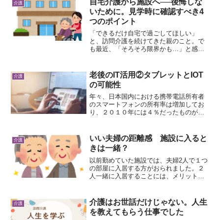
自宅介護から施設へ──後悔しな
介護
ら資格を目指している私にと...
いために。見学時に確認すべき4
つのポイント
「できるだけ自宅で過ごしてほしい」
と、訪問介護を続けてきた親のこと。で
も最近、「そろそろ限界かも…」と感じ
ていませんか？転倒、夜間対応の不安、
急な体調変化…。在宅介護の限界を感
じ、施設入所を考える時期は、どのご家
老後のIT活用②タブレットとIOT
介護
庭にもいつか訪れます。そんな...
の可能性
年々、日本国内における携帯電話所有者
のスマートフォンの所有率は増加してお
り、２０１０年には４％だったものが、
２０２３年には96.3％になったそうで
す。これからの社会にとってIT活用は欠
かせないものになるでしょう。現在は小
いい夫婦の距離感 施設に入ると
介護
学校、中学校でも一人...
きは一緒？
以前勤めていた施設では、夫婦2人で１つ
の部屋に入居する方がおられました。２
人一緒に入居することには、メリットと
デメリットがあり、よく検討することが
大事です。夫婦入居のメリット ２人1部
屋は、１人２部屋より費用的に安く済
介護はお世話だけじゃない。人生
介護
む。 ２人一緒だと安心...
を教えてもらう仕事でした