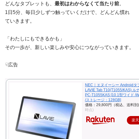
どんなタブレットも、
最初はわからなくて当たり前
。
1日5分、毎日少しずつ触っていくだけで、どんどん慣れ
ていきます。
「わたしにもできるかも」
その一歩が、新しい楽しみや安心につながっていきます。
☟広告
NEC｜エヌイーシー Android
LAVIE Tab T10(T1055/KAS)
PC-T1055KAS [10.1型ワイド /
/ストレージ：128GB]
価格：29,800円（税込、送料別)
時点)
楽