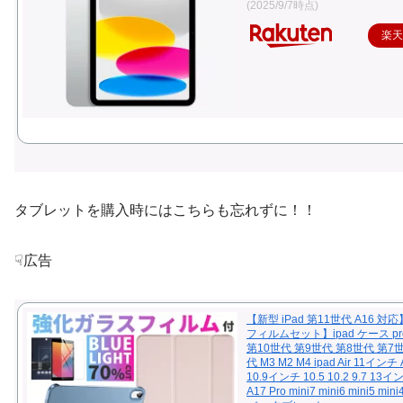
(2025/9/7時点)
楽
タブレットを購入時にはこちらも忘れずに！！
☟広告
【新型 iPad 第11世代 A16 
フィルムセット】ipad ケース p
第10世代 第9世代 第8世代 第7
代 M3 M2 M4 ipad Air 11インチ Ai
10.9インチ 10.5 10.2 9.7 13イン
A17 Pro mini7 mini6 mini5 mini