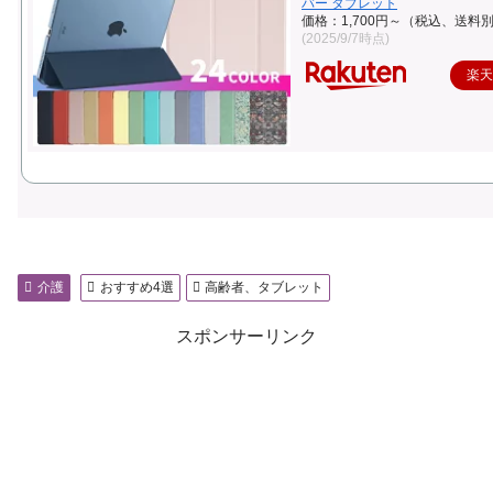
バー タブレット
価格：1,700円～（税込、送料別
(2025/9/7時点)
楽
介護
おすすめ4選
高齢者、タブレット
スポンサーリンク