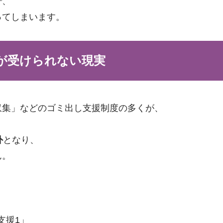
で、
ってしまいます。
が受けられない現実
収集」などのゴミ出し支援制度の多くが、
外
となり、
ん。
支援1」