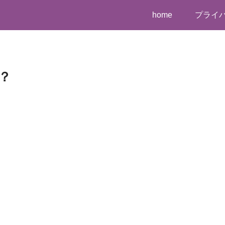
home
プライ
？