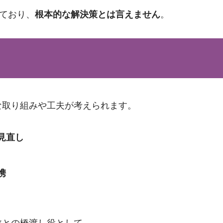
っており、
根本的な解決策とは言えません
。
な取り組みや工夫が考えられます。
見直し
携
政との橋渡し役として