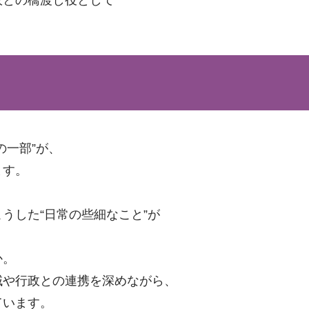
の一部”が、
ます。
うした“日常の些細なこと”が
か。
域や行政との連携を深めながら、
ています。