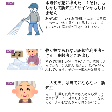
水道代が急に増えた…？それ、も
認知症
しかして認知症のサインかもしれ
ません
私が訪問している利用者Kさんは、毎日庭
にホースで水を撒くのを日課にしていま
す。いつも庭は緑が生き生きしていま
す。草花への愛情からの行動なのです
が、真夏以外でも毎朝欠かさず、時には1
時間近く撒き続けていることも。また、
洗濯も自分でされていて立...
物が捨てられない認知症利用者F
認知症
さん 高齢者とごみ出し
初めて訪問した利用者Fさん宅。玄関に入
ってから、足の踏み場がないほど物があ
ふれています。その中を慣れた足取りで
歩いていくFさん、物につまづいていつ転
んでもおかしくない様子です。認知症と
片付け片付けができなくなることも、認
「大丈夫」は当てにならない 認
認知症
知症の方によく見られ...
知症
先日、訪問した利用者さん宅から帰ろう
と車に乗って、発車しようとミラーを覗
くと一人のおばあさんと目があいまし
た。びっくりして振り返ると、おばあさ
んが何か話しながら手招きしていまし