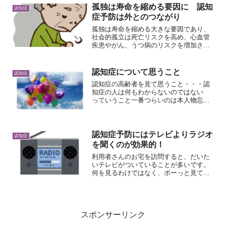
た。こっちに向かって歩いてくるので、
孤独は寿命を縮める要因に 認知
認知症
危ないと思い、車から出て話を...
症予防は外とのつながり
孤独は寿命を縮める大きな要因であり、
社会的孤立は死亡リスクを高め、心血管
疾患やがん、うつ病のリスクを増加させ
ます。私が訪問している男性の利用者O
さんは、一日中テレビをぼっーとみてい
ます。気晴らしにデイでも行ってみませ
認知症について思うこと
認知症
んか？とお勧めはするので...
認知症の高齢者を見て思うこと・・・認
知症の人は何もわからないのではない
っていうこと一番つらいのは本人物忘れ
による失敗、家事やしごとがうまくいか
ないといったことが多くなり、何となく
おかしいと感じ始める。症状に最初に気
付くのは本人です。「私頭...
認知症予防にはテレビよりラジオ
認知症
を聞くのが効果的！
利用者さんのお宅を訪問すると、だいた
いテレビがついていることが多いです。
何を見るわけではなく、ボーっと見てい
ることが多い気がします。ただ、入って
くる音と映像を受け入れるだけで、頭で
何か考えているわけではなさそうです。
テレビ体操で身体を動かす...
スポンサーリンク