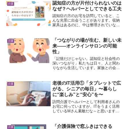
ていないかな」「夜は眠れているかな」
認知症の方が片付けられないのは
介護
離れているからこそ、心配は...
なぜ？ヘルパーとしてできる工夫
認知症の方のお宅を訪問していると、こ
んな光景に出会うことがあります。収納
家具はあるのに、中は整理されていな
い。棚の前には籠が置かれ、そこに物が
どんどん入れられている。「どうしてし
まわないの？」「なぜちゃんと片付けら
「つながりの場が生む、新しい未
介護
れないの？」そう感じるご家...
来――オンラインサロンの可能
性」
「記憶だけじゃない。認知症と社会性の
深いつながり」私たちは日々、人と関わ
りながら生活しています。家族との会
話、近所の人との挨拶、趣味の集まな
ど…こうした交流は、私たちにとって当
たり前のことに感じられます。しかし、
老後のIT活用①「タブレットで広
介護
認知症になると、こうした社会...
がる、シニアの毎日」〜暮らし
に“楽しみ”と“安心”を〜
訪問介護でヘルパーとして利用者さんの
お宅に伺っていますが、ITをうまく活用
しているMさん素敵だな～と思います。
子供さんと離れて暮らしているMさん。
いつもタブレットを見ています。何を見
ているのか聞いてみると、子どもさんと
「介護保険で窓ふきはできる
介護