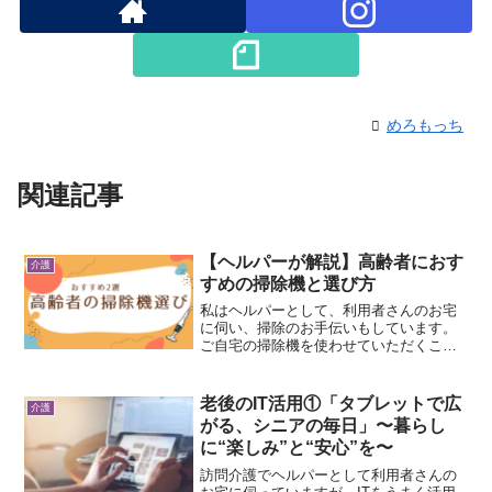
めろもっち
関連記事
【ヘルパーが解説】高齢者におす
介護
すめの掃除機と選び方
私はヘルパーとして、利用者さんのお宅
に伺い、掃除のお手伝いもしています。
ご自宅の掃除機を使わせていただくこと
が多いのですが、本当にさまざまです。
「いつの掃除機？」と思うような古いも
のでも、驚くほど吸引力が強いこともあ
老後のIT活用①「タブレットで広
介護
ります。ただ実際には、👉...
がる、シニアの毎日」〜暮らし
に“楽しみ”と“安心”を〜
訪問介護でヘルパーとして利用者さんの