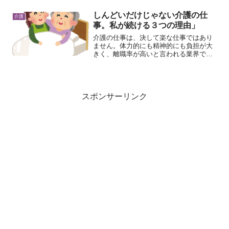
が求められます。特に心配なのは 独居で
生活されている利用者さん。普段はデイ
しんどいだけじゃない介護の仕
介護
サービスに通うことで“...
事。私が続ける３つの理由」
介護の仕事は、決して楽な仕事ではあり
ません。体力的にも精神的にも負担が大
きく、離職率が高いと言われる業界で
す。それでも私は、この仕事を続けてい
ます。なぜ続けられるのか。なぜ辞めず
にもう一度現場に立とうと思えるのか。
今日は、私なりの「介護職を...
スポンサーリンク