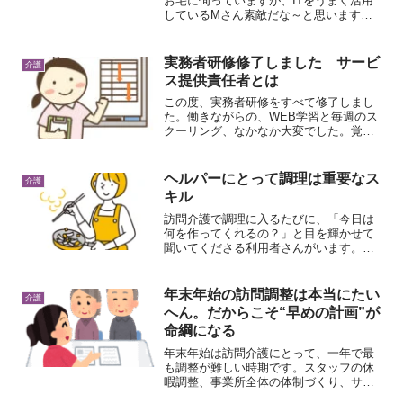
お宅に伺っていますが、ITをうまく活用
しているMさん素敵だな～と思います。
子供さんと離れて暮らしているMさん。
いつもタブレットを見ています。何を見
ているのか聞いてみると、子どもさんと
実務者研修修了しました サービ
介護
ＬＩＮＥで連絡を取り合...
ス提供責任者とは
この度、実務者研修をすべて修了しまし
た。働きながらの、WEB学習と毎週のス
クーリング、なかなか大変でした。覚え
ることいっぱいで、頭がいっぱいになっ
て、「あー、もうちょっと若い時に受け
ればよかったな」と何度も思いました
ヘルパーにとって調理は重要なス
介護
（笑）あとは、来年の介護...
キル
訪問介護で調理に入るたびに、「今日は
何を作ってくれるの？」と目を輝かせて
聞いてくださる利用者さんがいます。毎
回の食事を楽しみにしてくれて、できあ
がった料理を「おいしいね」と笑顔で食
べてくれる姿を見ると、調理の時間が単
年末年始の訪問調整は本当にたい
介護
なる家事援助ではなく、利...
へん。だからこそ“早めの計画”が
命綱になる
年末年始は訪問介護にとって、一年で最
も調整が難しい時期です。スタッフの休
暇調整、事業所全体の体制づくり、サー
ビス時間の変更など、普段とは違う動き